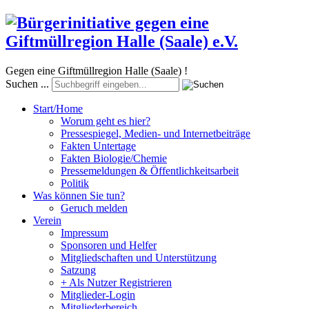
Gegen eine Giftmüllregion Halle (Saale) !
Suchen ...
Start/Home
Worum geht es hier?
Pressespiegel, Medien- und Internetbeiträge
Fakten Untertage
Fakten Biologie/Chemie
Pressemeldungen & Öffentlichkeitsarbeit
Politik
Was können Sie tun?
Geruch melden
Verein
Impressum
Sponsoren und Helfer
Mitgliedschaften und Unterstützung
Satzung
+ Als Nutzer Registrieren
Mitglieder-Login
Mitgliederbereich