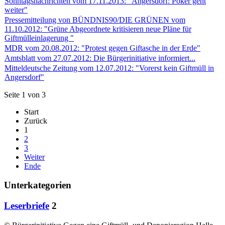
Sonntagsnachrichten vom 17.11.2013: "Angersdorf: Poker geht
weiter"
Pressemitteilung von BÜNDNIS90/DIE GRÜNEN vom
11.10.2012: "Grüne Abgeordnete kritisieren neue Pläne für
Giftmülleinlagerung "
MDR vom 20.08.2012: "Protest gegen Giftasche in der Erde"
Amtsblatt vom 27.07.2012: Die Bürgerinitiative informiert...
Mitteldeutsche Zeitung vom 12.07.2012: "Vorerst kein Giftmüll in
Angersdorf"
Seite 1 von 3
Start
Zurück
1
2
3
Weiter
Ende
Unterkategorien
Leserbriefe
2